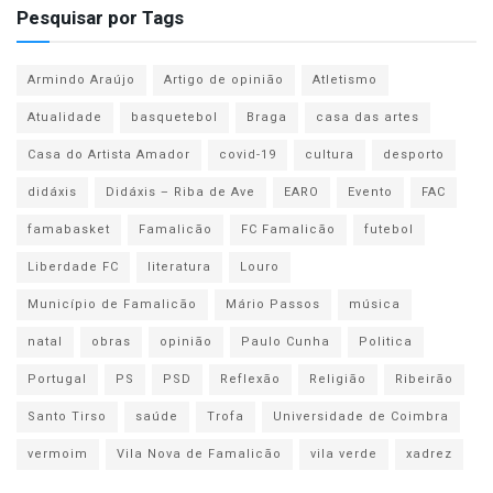
Pesquisar por Tags
Armindo Araújo
Artigo de opinião
Atletismo
Atualidade
basquetebol
Braga
casa das artes
Casa do Artista Amador
covid-19
cultura
desporto
didáxis
Didáxis – Riba de Ave
EARO
Evento
FAC
famabasket
Famalicão
FC Famalicão
futebol
Liberdade FC
literatura
Louro
Município de Famalicão
Mário Passos
música
natal
obras
opinião
Paulo Cunha
Politica
Portugal
PS
PSD
Reflexão
Religião
Ribeirão
Santo Tirso
saúde
Trofa
Universidade de Coimbra
vermoim
Vila Nova de Famalicão
vila verde
xadrez