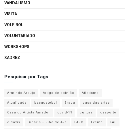
VANDALISMO
VISITA
VOLEIBOL
VOLUNTARIADO
WORKSHOPS
XADREZ
Pesquisar por Tags
Armindo Araújo
Artigo de opinião
Atletismo
Atualidade
basquetebol
Braga
casa das artes
Casa do Artista Amador
covid-19
cultura
desporto
didáxis
Didáxis – Riba de Ave
EARO
Evento
FAC