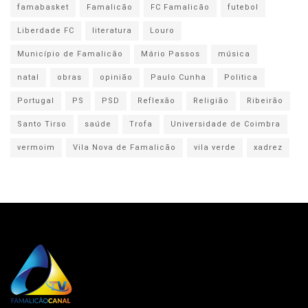
famabasket
Famalicão
FC Famalicão
futebol
Liberdade FC
literatura
Louro
Município de Famalicão
Mário Passos
música
natal
obras
opinião
Paulo Cunha
Politica
Portugal
PS
PSD
Reflexão
Religião
Ribeirão
Santo Tirso
saúde
Trofa
Universidade de Coimbra
vermoim
Vila Nova de Famalicão
vila verde
xadrez