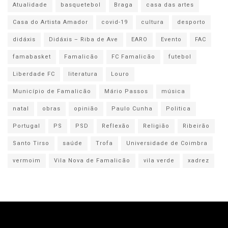
Atualidade
basquetebol
Braga
casa das artes
Casa do Artista Amador
covid-19
cultura
desporto
didáxis
Didáxis – Riba de Ave
EARO
Evento
FAC
famabasket
Famalicão
FC Famalicão
futebol
Liberdade FC
literatura
Louro
Município de Famalicão
Mário Passos
música
natal
obras
opinião
Paulo Cunha
Politica
Portugal
PS
PSD
Reflexão
Religião
Ribeirão
Santo Tirso
saúde
Trofa
Universidade de Coimbra
vermoim
Vila Nova de Famalicão
vila verde
xadrez