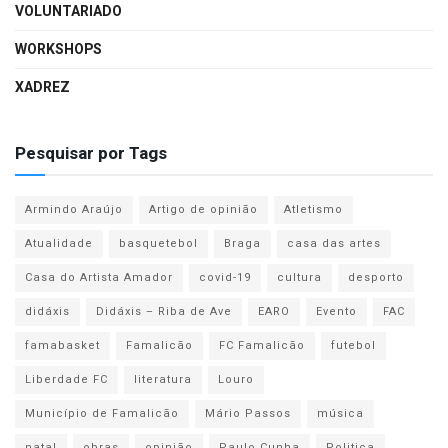
VOLUNTARIADO
WORKSHOPS
XADREZ
Pesquisar por Tags
Armindo Araújo
Artigo de opinião
Atletismo
Atualidade
basquetebol
Braga
casa das artes
Casa do Artista Amador
covid-19
cultura
desporto
didáxis
Didáxis – Riba de Ave
EARO
Evento
FAC
famabasket
Famalicão
FC Famalicão
futebol
Liberdade FC
literatura
Louro
Município de Famalicão
Mário Passos
música
natal
obras
opinião
Paulo Cunha
Politica