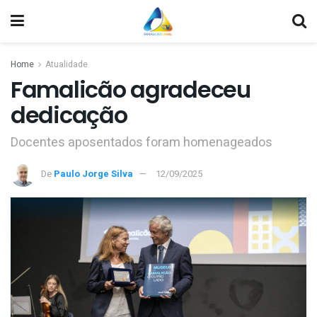
Home
Atualidade
Famalicão agradeceu
dedicação
Docentes aposentados foram homenageados
De
Paulo Jorge Silva
12/09/2025