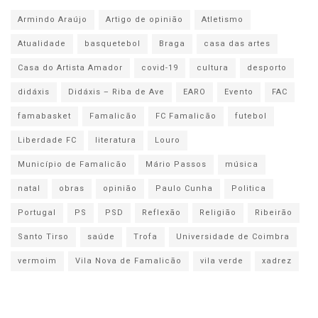
Armindo Araújo
Artigo de opinião
Atletismo
Atualidade
basquetebol
Braga
casa das artes
Casa do Artista Amador
covid-19
cultura
desporto
didáxis
Didáxis – Riba de Ave
EARO
Evento
FAC
famabasket
Famalicão
FC Famalicão
futebol
Liberdade FC
literatura
Louro
Município de Famalicão
Mário Passos
música
natal
obras
opinião
Paulo Cunha
Politica
Portugal
PS
PSD
Reflexão
Religião
Ribeirão
Santo Tirso
saúde
Trofa
Universidade de Coimbra
vermoim
Vila Nova de Famalicão
vila verde
xadrez