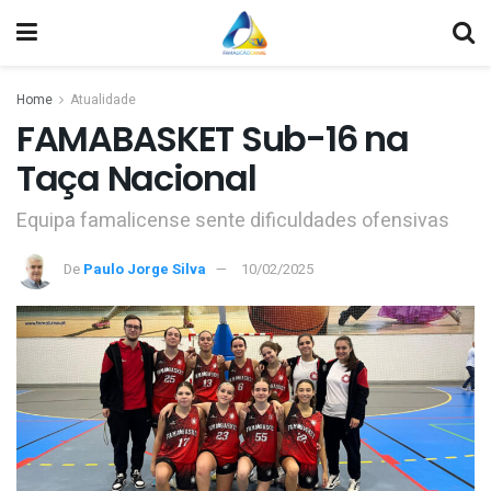
Home
Atualidade
FAMABASKET Sub-16 na
Taça Nacional
Equipa famalicense sente dificuldades ofensivas
De
Paulo Jorge Silva
10/02/2025