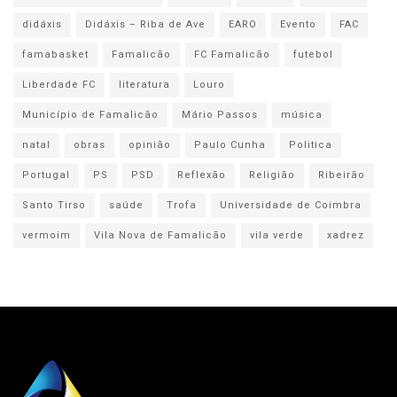
didáxis
Didáxis – Riba de Ave
EARO
Evento
FAC
famabasket
Famalicão
FC Famalicão
futebol
Liberdade FC
literatura
Louro
Município de Famalicão
Mário Passos
música
natal
obras
opinião
Paulo Cunha
Politica
Portugal
PS
PSD
Reflexão
Religião
Ribeirão
Santo Tirso
saúde
Trofa
Universidade de Coimbra
vermoim
Vila Nova de Famalicão
vila verde
xadrez