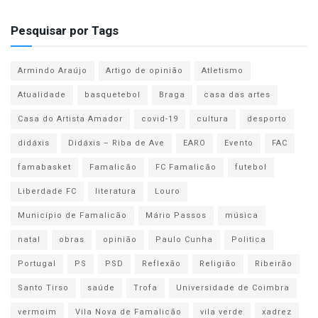
Pesquisar por Tags
Armindo Araújo
Artigo de opinião
Atletismo
Atualidade
basquetebol
Braga
casa das artes
Casa do Artista Amador
covid-19
cultura
desporto
didáxis
Didáxis – Riba de Ave
EARO
Evento
FAC
famabasket
Famalicão
FC Famalicão
futebol
Liberdade FC
literatura
Louro
Município de Famalicão
Mário Passos
música
natal
obras
opinião
Paulo Cunha
Politica
Portugal
PS
PSD
Reflexão
Religião
Ribeirão
Santo Tirso
saúde
Trofa
Universidade de Coimbra
vermoim
Vila Nova de Famalicão
vila verde
xadrez