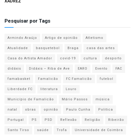
XADREZ
Pesquisar por Tags
Armindo Araújo
Artigo de opinião
Atletismo
Atualidade
basquetebol
Braga
casa das artes
Casa do Artista Amador
covid-19
cultura
desporto
didáxis
Didáxis – Riba de Ave
EARO
Evento
FAC
famabasket
Famalicão
FC Famalicão
futebol
Liberdade FC
literatura
Louro
Município de Famalicão
Mário Passos
música
natal
obras
opinião
Paulo Cunha
Politica
Portugal
PS
PSD
Reflexão
Religião
Ribeirão
Santo Tirso
saúde
Trofa
Universidade de Coimbra