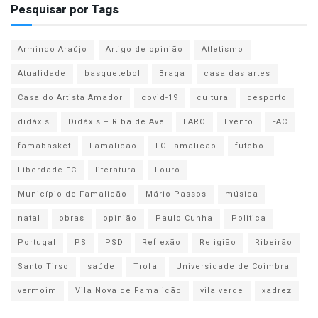
Pesquisar por Tags
Armindo Araújo
Artigo de opinião
Atletismo
Atualidade
basquetebol
Braga
casa das artes
Casa do Artista Amador
covid-19
cultura
desporto
didáxis
Didáxis – Riba de Ave
EARO
Evento
FAC
famabasket
Famalicão
FC Famalicão
futebol
Liberdade FC
literatura
Louro
Município de Famalicão
Mário Passos
música
natal
obras
opinião
Paulo Cunha
Politica
Portugal
PS
PSD
Reflexão
Religião
Ribeirão
Santo Tirso
saúde
Trofa
Universidade de Coimbra
vermoim
Vila Nova de Famalicão
vila verde
xadrez