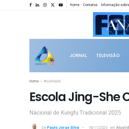
Home
Contatos
Informação sobre
JORNAL
TELEVISÃO
Home
Atualidade
Escola Jing-She C
Nacional de Kungfu Tradicional 2025
De
Paulo Jorge Silva
18/11/2025
em
Atuali