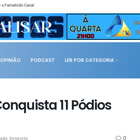
 o Famalicão Canal
OPINIÃO
PODCAST
LER POR CATEGORIA
onquista 11 Pódios
0
dade
,
Desporto