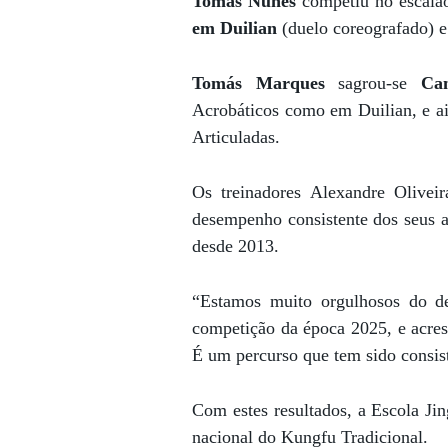
Tomás Nunes
competiu no escalão
em Duilian
(duelo coreografado) 
Tomás Marques
sagrou-se
Ca
Acrobáticos como em Duilian, e a
Articuladas.
Os treinadores Alexandre Olivei
desempenho consistente dos seus a
desde 2013.
“Estamos muito orgulhosos do de
competição da época 2025, e acre
É um percurso que tem sido consist
Com estes resultados, a Escola Ji
nacional do Kungfu Tradicional.