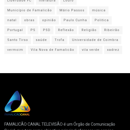
Liberdade FC
literatura
Louro
Município de Famalicão
Mário Passos
música
natal
obras
opinião
Paulo Cunha
Politica
Portugal
PS
PSD
Reflexão
Religião
Ribeirão
Santo Tirso
saúde
Trofa
Universidade de Coimbra
vermoim
Vila Nova de Famalicão
vila verde
xadrez
FAMALICÃO CANAL TELEVISÃO é um Órgão de Comunicação