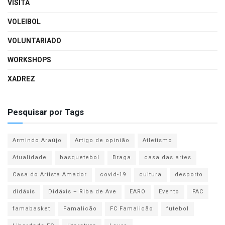
VISITA
VOLEIBOL
VOLUNTARIADO
WORKSHOPS
XADREZ
Pesquisar por Tags
Armindo Araújo
Artigo de opinião
Atletismo
Atualidade
basquetebol
Braga
casa das artes
Casa do Artista Amador
covid-19
cultura
desporto
didáxis
Didáxis – Riba de Ave
EARO
Evento
FAC
famabasket
Famalicão
FC Famalicão
futebol