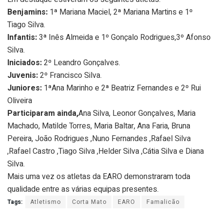
Benjamins:
1ª Mariana Maciel, 2ª Mariana Martins e 1º
Tiago Silva.
Infantis:
3ª Inês Almeida e 1º Gonçalo Rodrigues,3º Afonso
Silva.
Iniciados:
2º Leandro Gonçalves.
Juvenis:
2º Francisco Silva.
Juniores:
1ªAna Marinho e 2ª Beatriz Fernandes e 2º Rui
Oliveira
Participaram ainda,
Ana Silva, Leonor Gonçalves, Maria
Machado, Matilde Torres, Maria Baltar, Ana Faria, Bruna
Pereira, João Rodrigues ,Nuno Fernandes ,Rafael Silva
,Rafael Castro ,Tiago Silva ,Helder Silva ,Cátia Silva e Diana
Silva.
Mais uma vez os atletas da EARO demonstraram toda
qualidade entre as várias equipas presentes.
Tags:
Atletismo
Corta Mato
EARO
Famalicão