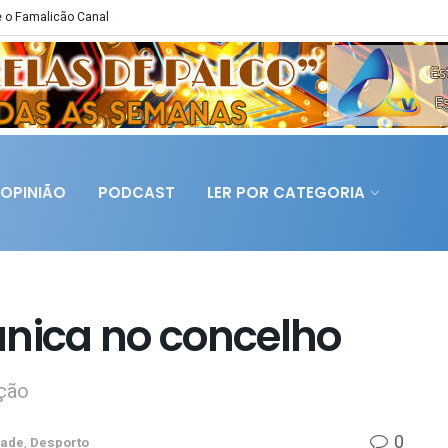
 o Famalicão Canal
OPINIÃO
PODCAST
LER POR CATEGORIA
única no concelho
ição
0
dade
,
Desporto