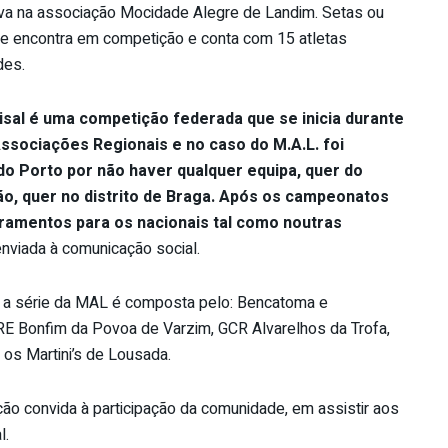
va na associação Mocidade Alegre de Landim. Setas ou
se encontra em competição e conta com 15 atletas
des.
isal é uma competição federada que se inicia durante
sociações Regionais e no caso do M.A.L. foi
do Porto por não haver qualquer equipa, quer do
ão, quer no distrito de Braga. Após os campeonatos
ramentos para os nacionais tal como noutras
enviada à comunicação social.
e a série da MAL é composta pelo: Bencatoma e
RE Bonfim da Povoa de Varzim, GCR Alvarelhos da Trofa,
 os Martini’s de Lousada.
ção convida à participação da comunidade, em assistir aos
l.