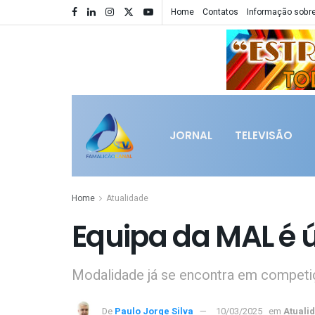
Home
Contatos
Informação sobre
JORNAL
TELEVISÃO
Home
Atualidade
Equipa da MAL é 
Modalidade já se encontra em compet
De
Paulo Jorge Silva
10/03/2025
em
Atuali