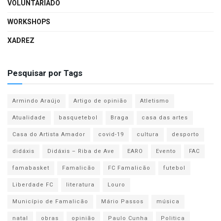
VOLUNTARIADO
WORKSHOPS
XADREZ
Pesquisar por Tags
Armindo Araújo
Artigo de opinião
Atletismo
Atualidade
basquetebol
Braga
casa das artes
Casa do Artista Amador
covid-19
cultura
desporto
didáxis
Didáxis – Riba de Ave
EARO
Evento
FAC
famabasket
Famalicão
FC Famalicão
futebol
Liberdade FC
literatura
Louro
Município de Famalicão
Mário Passos
música
natal
obras
opinião
Paulo Cunha
Politica