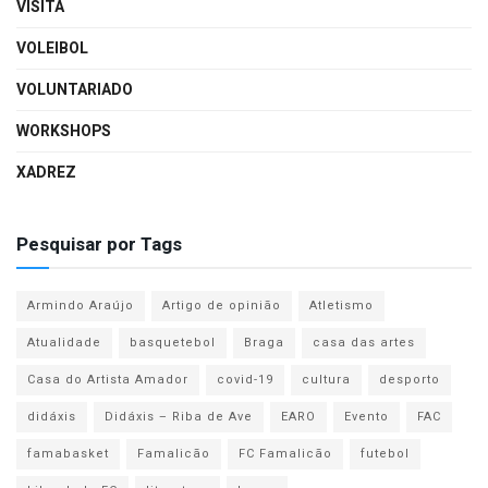
VISITA
VOLEIBOL
VOLUNTARIADO
WORKSHOPS
XADREZ
Pesquisar por Tags
Armindo Araújo
Artigo de opinião
Atletismo
Atualidade
basquetebol
Braga
casa das artes
Casa do Artista Amador
covid-19
cultura
desporto
didáxis
Didáxis – Riba de Ave
EARO
Evento
FAC
famabasket
Famalicão
FC Famalicão
futebol