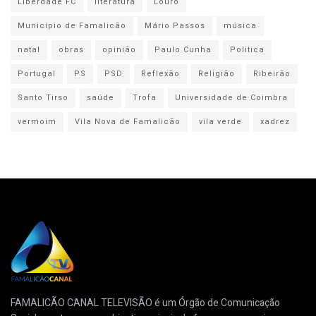
Liberdade FC
literatura
Louro
Município de Famalicão
Mário Passos
música
natal
obras
opinião
Paulo Cunha
Politica
Portugal
PS
PSD
Reflexão
Religião
Ribeirão
Santo Tirso
saúde
Trofa
Universidade de Coimbra
vermoim
Vila Nova de Famalicão
vila verde
xadrez
FAMALICÃO CANAL TELEVISÃO é um Órgão de Comunicação