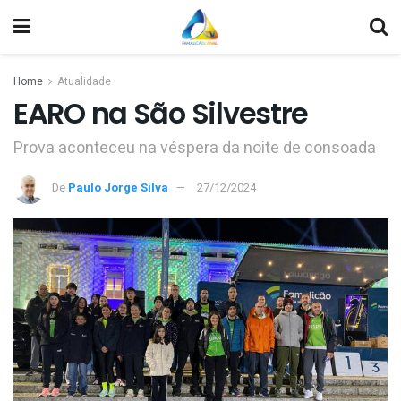
Home
Atualidade
EARO na São Silvestre
Prova aconteceu na véspera da noite de consoada
De
Paulo Jorge Silva
27/12/2024