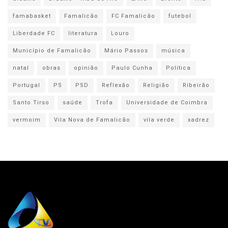
famabasket
Famalicão
FC Famalicão
futebol
Liberdade FC
literatura
Louro
Município de Famalicão
Mário Passos
música
natal
obras
opinião
Paulo Cunha
Politica
Portugal
PS
PSD
Reflexão
Religião
Ribeirão
Santo Tirso
saúde
Trofa
Universidade de Coimbra
vermoim
Vila Nova de Famalicão
vila verde
xadrez