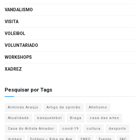
VANDALISMO
VISITA
VOLEIBOL
VOLUNTARIADO
WORKSHOPS
XADREZ
Pesquisar por Tags
Armindo Araújo
Artigo de opinião
Atletismo
Atualidade
basquetebol
Braga
casa das artes
Casa do Artista Amador
covid-19
cultura
desporto
didáxis
Didáxis – Riba de Ave
EARO
Evento
FAC