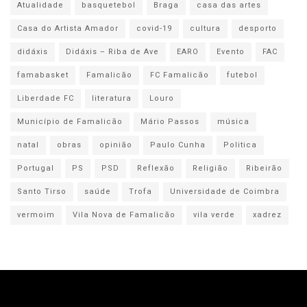
Atualidade
basquetebol
Braga
casa das artes
Casa do Artista Amador
covid-19
cultura
desporto
didáxis
Didáxis – Riba de Ave
EARO
Evento
FAC
famabasket
Famalicão
FC Famalicão
futebol
Liberdade FC
literatura
Louro
Município de Famalicão
Mário Passos
música
natal
obras
opinião
Paulo Cunha
Politica
Portugal
PS
PSD
Reflexão
Religião
Ribeirão
Santo Tirso
saúde
Trofa
Universidade de Coimbra
vermoim
Vila Nova de Famalicão
vila verde
xadrez