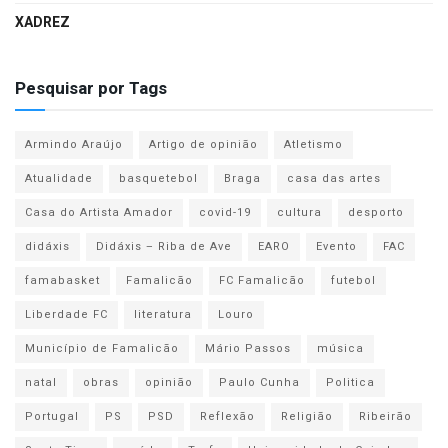
XADREZ
Pesquisar por Tags
Armindo Araújo
Artigo de opinião
Atletismo
Atualidade
basquetebol
Braga
casa das artes
Casa do Artista Amador
covid-19
cultura
desporto
didáxis
Didáxis – Riba de Ave
EARO
Evento
FAC
famabasket
Famalicão
FC Famalicão
futebol
Liberdade FC
literatura
Louro
Município de Famalicão
Mário Passos
música
natal
obras
opinião
Paulo Cunha
Politica
Portugal
PS
PSD
Reflexão
Religião
Ribeirão