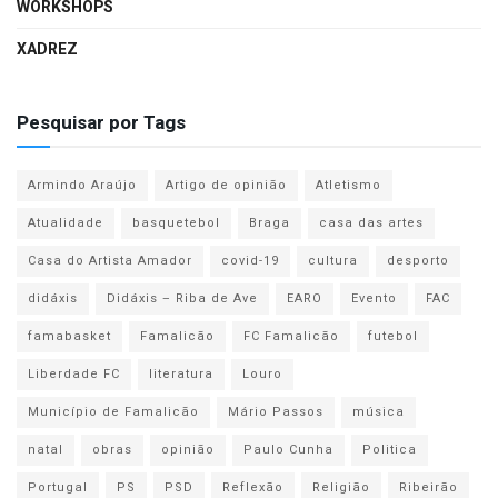
WORKSHOPS
XADREZ
Pesquisar por Tags
Armindo Araújo
Artigo de opinião
Atletismo
Atualidade
basquetebol
Braga
casa das artes
Casa do Artista Amador
covid-19
cultura
desporto
didáxis
Didáxis – Riba de Ave
EARO
Evento
FAC
famabasket
Famalicão
FC Famalicão
futebol
Liberdade FC
literatura
Louro
Município de Famalicão
Mário Passos
música
natal
obras
opinião
Paulo Cunha
Politica
Portugal
PS
PSD
Reflexão
Religião
Ribeirão