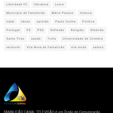
Liberdade FC
literatura
Louro
Município de Famalicão
Mário Passos
música
natal
obras
opinião
Paulo Cunha
Politica
Portugal
PS
PSD
Reflexão
Religião
Ribeirão
Santo Tirso
saúde
Trofa
Universidade de Coimbra
vermoim
Vila Nova de Famalicão
vila verde
xadrez
FAMALICÃO CANAL TELEVISÃO é um Órgão de Comunicação