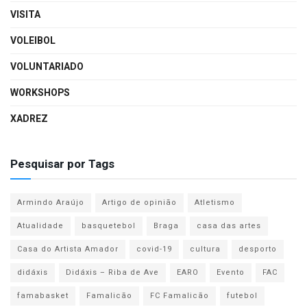
VISITA
VOLEIBOL
VOLUNTARIADO
WORKSHOPS
XADREZ
Pesquisar por Tags
Armindo Araújo
Artigo de opinião
Atletismo
Atualidade
basquetebol
Braga
casa das artes
Casa do Artista Amador
covid-19
cultura
desporto
didáxis
Didáxis – Riba de Ave
EARO
Evento
FAC
famabasket
Famalicão
FC Famalicão
futebol