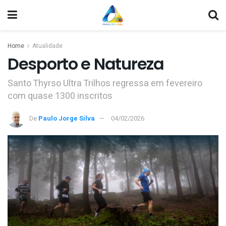
Home
Atualidade
Desporto e Natureza
Santo Thyrso Ultra Trilhos regressa em fevereiro
com quase 1300 inscritos
De
Paulo Jorge Silva
04/02/2026