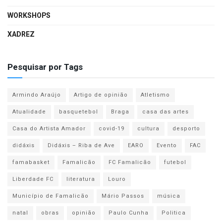
WORKSHOPS
XADREZ
Pesquisar por Tags
Armindo Araújo
Artigo de opinião
Atletismo
Atualidade
basquetebol
Braga
casa das artes
Casa do Artista Amador
covid-19
cultura
desporto
didáxis
Didáxis – Riba de Ave
EARO
Evento
FAC
famabasket
Famalicão
FC Famalicão
futebol
Liberdade FC
literatura
Louro
Município de Famalicão
Mário Passos
música
natal
obras
opinião
Paulo Cunha
Politica