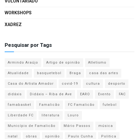
VOLUNTARIADO
WORKSHOPS
XADREZ
Pesquisar por Tags
Armindo Araújo
Artigo de opinião
Atletismo
Atualidade
basquetebol
Braga
casa das artes
Casa do Artista Amador
covid-19
cultura
desporto
didáxis
Didáxis – Riba de Ave
EARO
Evento
FAC
famabasket
Famalicão
FC Famalicão
futebol
Liberdade FC
literatura
Louro
Município de Famalicão
Mário Passos
música
natal
obras
opinião
Paulo Cunha
Politica