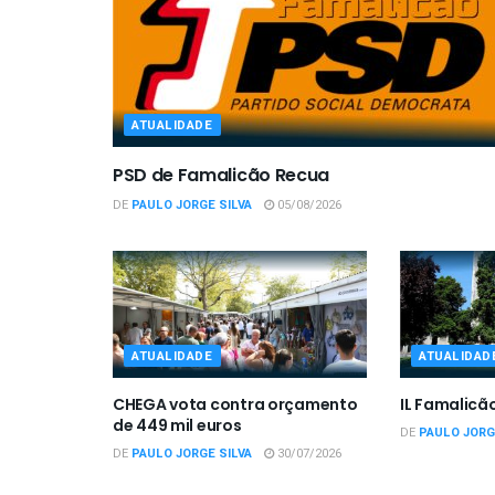
ATUALIDADE
PSD de Famalicão Recua
DE
PAULO JORGE SILVA
05/08/2026
ATUALIDADE
ATUALIDAD
CHEGA vota contra orçamento
IL Famalicã
de 449 mil euros
DE
PAULO JORG
DE
PAULO JORGE SILVA
30/07/2026