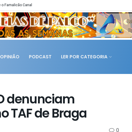
 o Famalicão Canal
OPINIÃO
PODCAST
LER POR CATEGORIA
D denunciam
no TAF de Braga
0