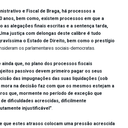
istrativo e Fiscal de Braga, há processos a
10 anos, bem como, existem processos em que a
o as alegações finais escritas e a sentença tarda,
Uma justiça com delongas deste calibre é tudo
gravíssima o Estado de Direito, bem como o prestígio
sideram os parlamentares sociais-democratas.
 ainda que, no plano dos processos fiscais
ujeitos passivos devem primeiro pagar os seus
cisão das impugnações das suas liquidações (sob
a mora na decisão faz com que os mesmos estejam a
eiros que, mormente no período de exceção que
e dificuldades acrescidas, dificilmente
lutamente injustificável”
.
e que estes atrasos colocam uma pressão acrescida