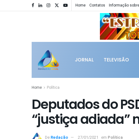
Home
Contatos
Informação sobre
JORNAL
TELEVISÃO
Home
Política
Deputados do PS
“justiça adiada” 
De
Redação
27/01/2021
em
Política