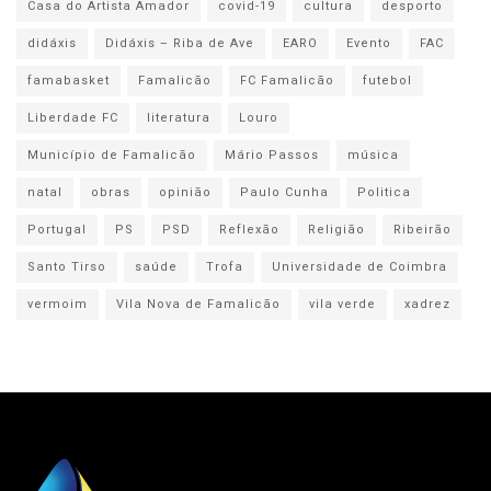
Casa do Artista Amador
covid-19
cultura
desporto
didáxis
Didáxis – Riba de Ave
EARO
Evento
FAC
famabasket
Famalicão
FC Famalicão
futebol
Liberdade FC
literatura
Louro
Município de Famalicão
Mário Passos
música
natal
obras
opinião
Paulo Cunha
Politica
Portugal
PS
PSD
Reflexão
Religião
Ribeirão
Santo Tirso
saúde
Trofa
Universidade de Coimbra
vermoim
Vila Nova de Famalicão
vila verde
xadrez