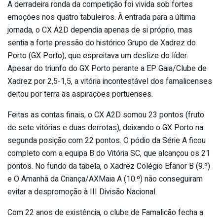
A derradeira ronda da competição foi vivida sob fortes
emoções nos quatro tabuleiros. À entrada para a última
jornada, o CX A2D dependia apenas de si próprio, mas
sentia a forte pressão do histórico Grupo de Xadrez do
Porto (GX Porto), que espreitava um deslize do líder.
Apesar do triunfo do GX Porto perante a EP Gaia/Clube de
Xadrez por 2,5-1,5, a vitória incontestável dos famalicenses
deitou por terra as aspirações portuenses.
Feitas as contas finais, o CX A2D somou 23 pontos (fruto
de sete vitórias e duas derrotas), deixando o GX Porto na
segunda posição com 22 pontos. O pódio da Série A ficou
completo com a equipa B do Vitória SC, que alcançou os 21
pontos. No fundo da tabela, o Xadrez Colégio Efanor B (9.º)
e O Amanhã da Criança/AXMaia A (10.º) não conseguiram
evitar a despromoção à III Divisão Nacional.
Com 22 anos de existência, o clube de Famalicão fecha a