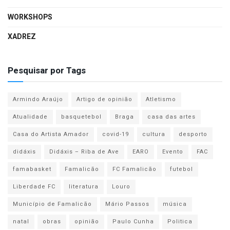
WORKSHOPS
XADREZ
Pesquisar por Tags
Armindo Araújo
Artigo de opinião
Atletismo
Atualidade
basquetebol
Braga
casa das artes
Casa do Artista Amador
covid-19
cultura
desporto
didáxis
Didáxis – Riba de Ave
EARO
Evento
FAC
famabasket
Famalicão
FC Famalicão
futebol
Liberdade FC
literatura
Louro
Município de Famalicão
Mário Passos
música
natal
obras
opinião
Paulo Cunha
Politica