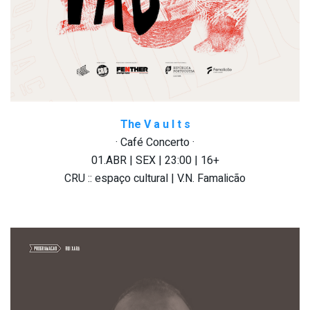
The V a u l t s
· Café Concerto ·
01.ABR | SEX | 23:00 | 16+
CRU :: espaço cultural | V.N. Famalicão