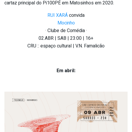
cartaz principal do Pi100PÉ em Matosinhos em 2020.
RUI XARÁ
convida
Mocinho
· Clube de Comédia ·
02.ABR | SAB | 23:00 | 16+
CRU :: espaço cultural | V.N. Famalicão
Em abril: