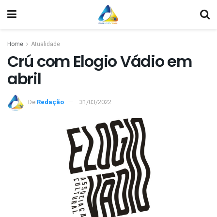
Home
Atualidade
Crú com Elogio Vádio em
abril
De
Redação
31/03/2022