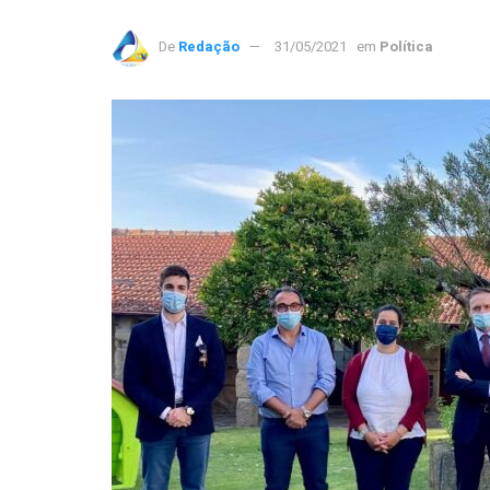
De
Redação
31/05/2021
em
Política