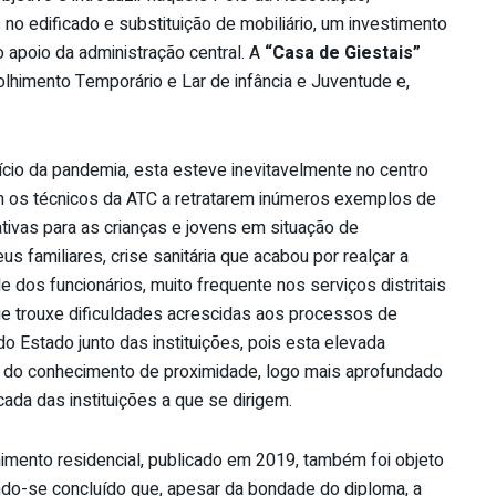
o edificado e substituição de mobiliário, um investimento
o apoio da administração central. A
“Casa de Giestais”
lhimento Temporário e Lar de infância e Juventude e,
ício da pandemia, esta esteve inevitavelmente no centro
m os técnicos da ATC a retratarem inúmeros exemplos de
ivas para as crianças e jovens em situação de
 familiares, crise sanitária que acabou por realçar a
e dos funcionários, muito frequente nos serviços distritais
que trouxe dificuldades acrescidas aos processos de
 Estado junto das instituições, pois esta elevada
a do conhecimento de proximidade, logo mais aprofundado
ada das instituições a que se dirigem.
mento residencial, publicado em 2019, também foi objeto
endo-se concluído que, apesar da bondade do diploma, a