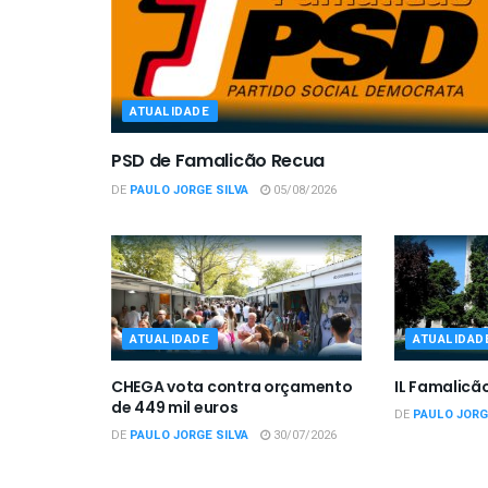
ATUALIDADE
PSD de Famalicão Recua
DE
PAULO JORGE SILVA
05/08/2026
ATUALIDADE
ATUALIDAD
CHEGA vota contra orçamento
IL Famalicã
de 449 mil euros
DE
PAULO JORG
DE
PAULO JORGE SILVA
30/07/2026