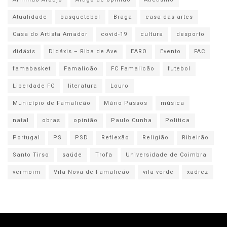
Atualidade
basquetebol
Braga
casa das artes
Casa do Artista Amador
covid-19
cultura
desporto
didáxis
Didáxis – Riba de Ave
EARO
Evento
FAC
famabasket
Famalicão
FC Famalicão
futebol
Liberdade FC
literatura
Louro
Município de Famalicão
Mário Passos
música
natal
obras
opinião
Paulo Cunha
Politica
Portugal
PS
PSD
Reflexão
Religião
Ribeirão
Santo Tirso
saúde
Trofa
Universidade de Coimbra
vermoim
Vila Nova de Famalicão
vila verde
xadrez