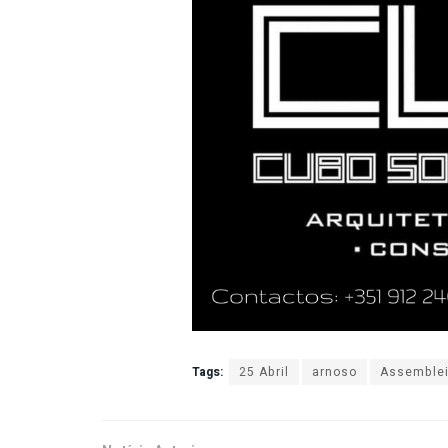
Tags:
25 Abril
arnoso
Assemble