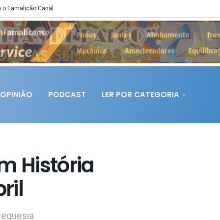
 o Famalicão Canal
OPINIÃO
PODCAST
LER POR CATEGORIA
 História
ril
reguesia