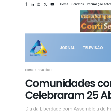
Home
Contatos
Informação sobre
JORNAL
TELEVISÃO
Home
Atualidade
Comunidades com
Celebraram 25 Ab
Dia da Liberdade com Assembleia de F