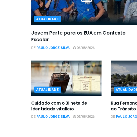
ATUALIDADE
Jovem Parte para os EUA em Contexto
Escolar
DE
PAULO JORGE SILVA
06/08/2026
ATUALIDADE
ATUALIDAD
Cuidado com o Bilhete de
Rua Fernan
Identidade vitalício
ao Trânsito
DE
PAULO JORGE SILVA
05/08/2026
DE
PAULO JORG