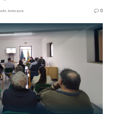
0
dade
,
Autarquia