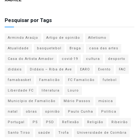
Pesquisar por Tags
Armindo Araújo
Artigo de opinião
Atletismo
Atualidade
basquetebol
Braga
casa das artes
Casa do Artista Amador
covid-19
cultura
desporto
didáxis
Didáxis – Riba de Ave
EARO
Evento
FAC
famabasket
Famalicão
FC Famalicão
futebol
Liberdade FC
literatura
Louro
Município de Famalicão
Mário Passos
música
natal
obras
opinião
Paulo Cunha
Politica
Portugal
PS
PSD
Reflexão
Religião
Ribeirão
Santo Tirso
saúde
Trofa
Universidade de Coimbra