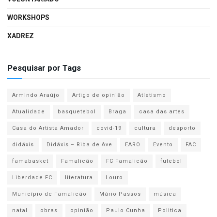
WORKSHOPS
XADREZ
Pesquisar por Tags
Armindo Araújo
Artigo de opinião
Atletismo
Atualidade
basquetebol
Braga
casa das artes
Casa do Artista Amador
covid-19
cultura
desporto
didáxis
Didáxis – Riba de Ave
EARO
Evento
FAC
famabasket
Famalicão
FC Famalicão
futebol
Liberdade FC
literatura
Louro
Município de Famalicão
Mário Passos
música
natal
obras
opinião
Paulo Cunha
Politica