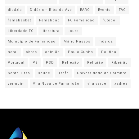
didáxis
Didáxis – Riba de Ave
EARO
Evento
FAC
famabasket
Famalicão
FC Famalicão
futebol
Liberdade FC
literatura
Louro
Município de Famalicão
Mário Passos
música
natal
obras
opinião
Paulo Cunha
Politica
Portugal
PS
PSD
Reflexão
Religião
Ribeirão
Santo Tirso
saúde
Trofa
Universidade de Coimbra
vermoim
Vila Nova de Famalicão
vila verde
xadrez