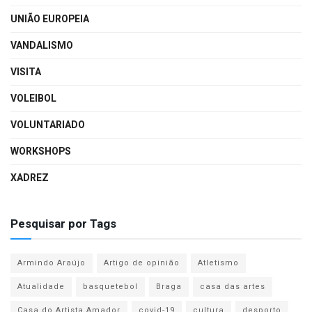
UNIÃO EUROPEIA
VANDALISMO
VISITA
VOLEIBOL
VOLUNTARIADO
WORKSHOPS
XADREZ
Pesquisar por Tags
Armindo Araújo
Artigo de opinião
Atletismo
Atualidade
basquetebol
Braga
casa das artes
Casa do Artista Amador
covid-19
cultura
desporto