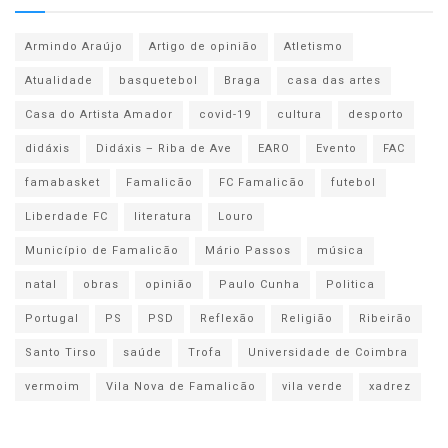
Armindo Araújo
Artigo de opinião
Atletismo
Atualidade
basquetebol
Braga
casa das artes
Casa do Artista Amador
covid-19
cultura
desporto
didáxis
Didáxis – Riba de Ave
EARO
Evento
FAC
famabasket
Famalicão
FC Famalicão
futebol
Liberdade FC
literatura
Louro
Município de Famalicão
Mário Passos
música
natal
obras
opinião
Paulo Cunha
Politica
Portugal
PS
PSD
Reflexão
Religião
Ribeirão
Santo Tirso
saúde
Trofa
Universidade de Coimbra
vermoim
Vila Nova de Famalicão
vila verde
xadrez