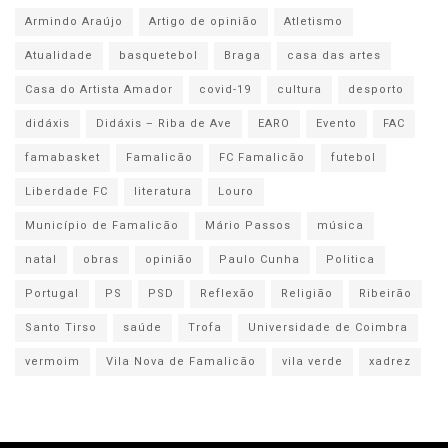
Armindo Araújo
Artigo de opinião
Atletismo
Atualidade
basquetebol
Braga
casa das artes
Casa do Artista Amador
covid-19
cultura
desporto
didáxis
Didáxis – Riba de Ave
EARO
Evento
FAC
famabasket
Famalicão
FC Famalicão
futebol
Liberdade FC
literatura
Louro
Município de Famalicão
Mário Passos
música
natal
obras
opinião
Paulo Cunha
Politica
Portugal
PS
PSD
Reflexão
Religião
Ribeirão
Santo Tirso
saúde
Trofa
Universidade de Coimbra
vermoim
Vila Nova de Famalicão
vila verde
xadrez