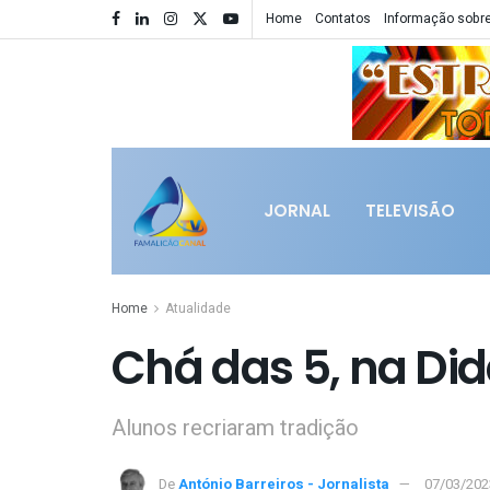
Home
Contatos
Informação sobre
JORNAL
TELEVISÃO
Home
Atualidade
Chá das 5, na Did
Alunos recriaram tradição
De
António Barreiros - Jornalista
07/03/202