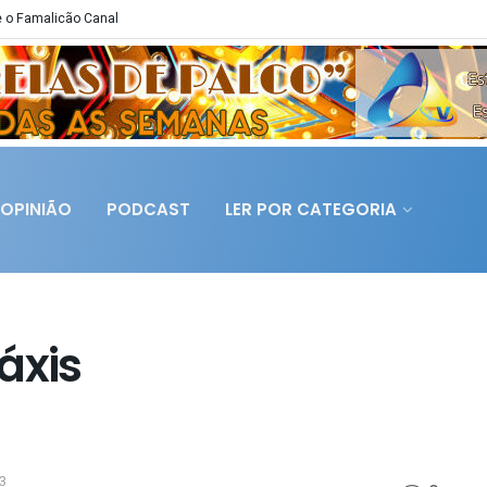
 o Famalicão Canal
OPINIÃO
PODCAST
LER POR CATEGORIA
áxis
3