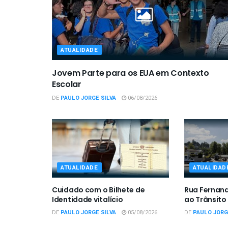
ATUALIDADE
Jovem Parte para os EUA em Contexto
Escolar
DE
PAULO JORGE SILVA
06/08/2026
ATUALIDADE
ATUALIDAD
Cuidado com o Bilhete de
Rua Fernan
Identidade vitalício
ao Trânsito
DE
PAULO JORGE SILVA
05/08/2026
DE
PAULO JORG