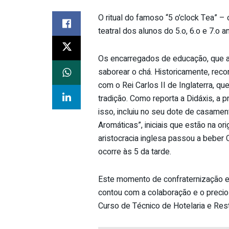
O ritual do famoso “5 o’clock Tea” –
teatral dos alunos do 5.o, 6.o e 7.o 
Os encarregados de educação, que as
saborear o chá. Historicamente, reco
com o Rei Carlos II de Inglaterra, q
tradição. Como reporta a Didáxis, a p
isso, incluiu no seu dote de casamen
Aromáticas”, iniciais que estão na o
aristocracia inglesa passou a beber C
ocorre às 5 da tarde.
Este momento de confraternização e
contou com a colaboração e o precio
Curso de Técnico de Hotelaria e Res