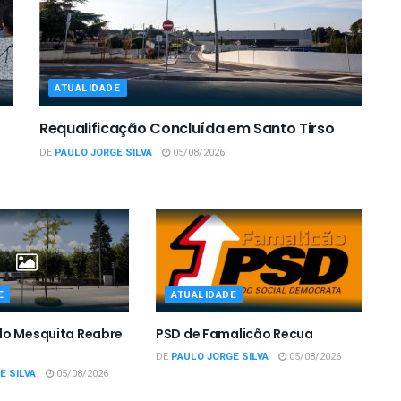
ATUALIDADE
Requalificação Concluída em Santo Tirso
DE
PAULO JORGE SILVA
05/08/2026
E
ATUALIDADE
do Mesquita Reabre
PSD de Famalicão Recua
DE
PAULO JORGE SILVA
05/08/2026
E SILVA
05/08/2026