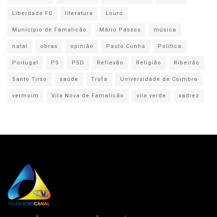
Liberdade FC
literatura
Louro
Município de Famalicão
Mário Passos
música
natal
obras
opinião
Paulo Cunha
Politica
Portugal
PS
PSD
Reflexão
Religião
Ribeirão
Santo Tirso
saúde
Trofa
Universidade de Coimbra
vermoim
Vila Nova de Famalicão
vila verde
xadrez