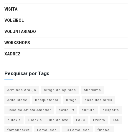
VISITA
VOLEIBOL
VOLUNTARIADO
WORKSHOPS
XADREZ
Pesquisar por Tags
Armindo Araújo
Artigo de opinião
Atletismo
Atualidade
basquetebol
Braga
casa das artes
Casa do Artista Amador
covid-19
cultura
desporto
didáxis
Didáxis – Riba de Ave
EARO
Evento
FAC
famabasket
Famalicão
FC Famalicão
futebol