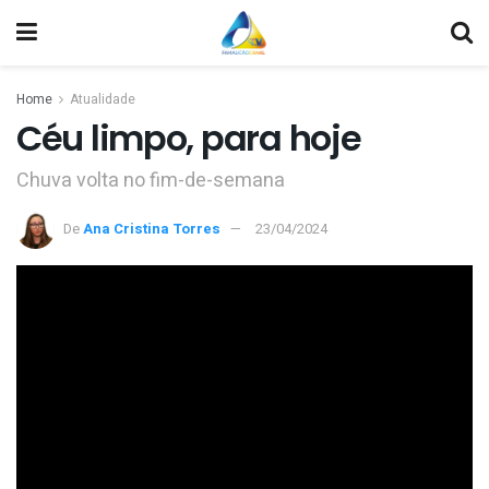
Home
Atualidade
Céu limpo, para hoje
Chuva volta no fim-de-semana
De
Ana Cristina Torres
23/04/2024