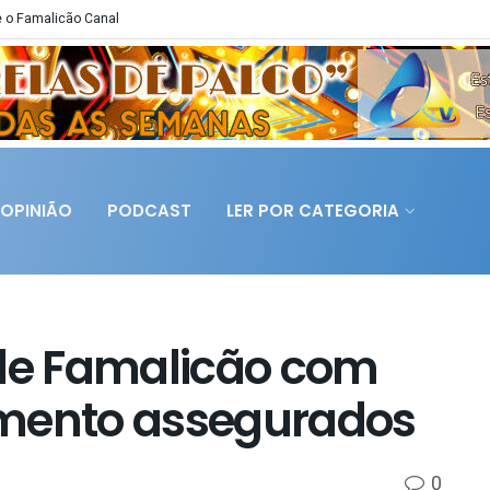
 o Famalicão Canal
OPINIÃO
PODCAST
LER POR CATEGORIA
 de Famalicão com
amento assegurados
0