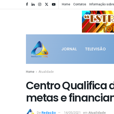
Home
Contatos
Informação sobre
JORNAL
TELEVISÃO
Home
Atualidade
Centro Qualifica
metas e financi
De
Redação
14/05/2021
em
Atualidade