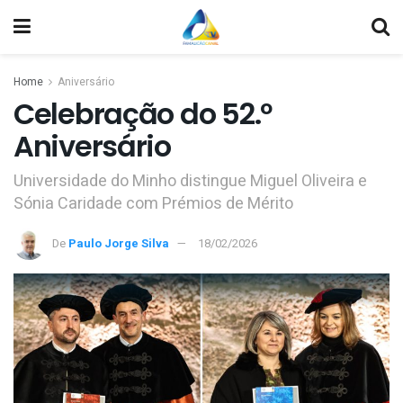
Home
Aniversário
Celebração do 52.º
Aniversário
Universidade do Minho distingue Miguel Oliveira e
Sónia Caridade com Prémios de Mérito
De
Paulo Jorge Silva
18/02/2026