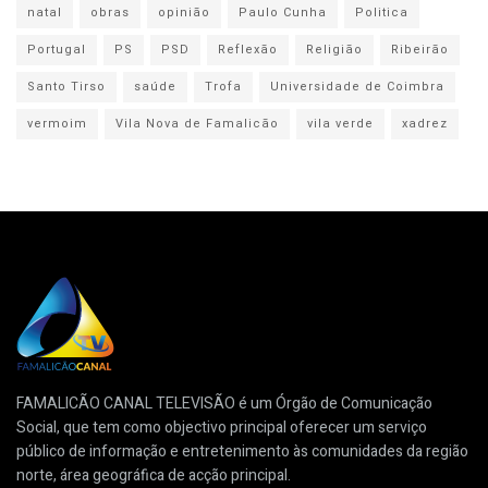
natal
obras
opinião
Paulo Cunha
Politica
Portugal
PS
PSD
Reflexão
Religião
Ribeirão
Santo Tirso
saúde
Trofa
Universidade de Coimbra
vermoim
Vila Nova de Famalicão
vila verde
xadrez
FAMALICÃO CANAL TELEVISÃO é um Órgão de Comunicação
Social, que tem como objectivo principal oferecer um serviço
público de informação e entretenimento às comunidades da região
norte, área geográfica de acção principal.