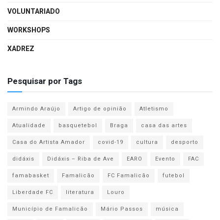
VOLUNTARIADO
WORKSHOPS
XADREZ
Pesquisar por Tags
Armindo Araújo
Artigo de opinião
Atletismo
Atualidade
basquetebol
Braga
casa das artes
Casa do Artista Amador
covid-19
cultura
desporto
didáxis
Didáxis – Riba de Ave
EARO
Evento
FAC
famabasket
Famalicão
FC Famalicão
futebol
Liberdade FC
literatura
Louro
Município de Famalicão
Mário Passos
música