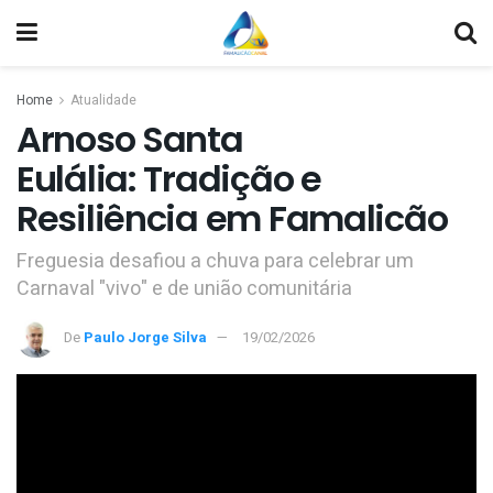
Home
Atualidade
Arnoso Santa
Eulália: Tradição e
Resiliência em Famalicão
Freguesia desafiou a chuva para celebrar um
Carnaval "vivo" e de união comunitária
De
Paulo Jorge Silva
19/02/2026