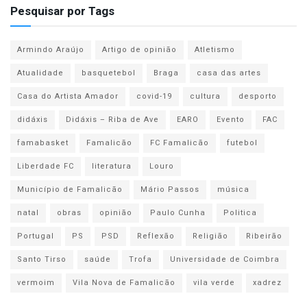
Pesquisar por Tags
Armindo Araújo
Artigo de opinião
Atletismo
Atualidade
basquetebol
Braga
casa das artes
Casa do Artista Amador
covid-19
cultura
desporto
didáxis
Didáxis – Riba de Ave
EARO
Evento
FAC
famabasket
Famalicão
FC Famalicão
futebol
Liberdade FC
literatura
Louro
Município de Famalicão
Mário Passos
música
natal
obras
opinião
Paulo Cunha
Politica
Portugal
PS
PSD
Reflexão
Religião
Ribeirão
Santo Tirso
saúde
Trofa
Universidade de Coimbra
vermoim
Vila Nova de Famalicão
vila verde
xadrez