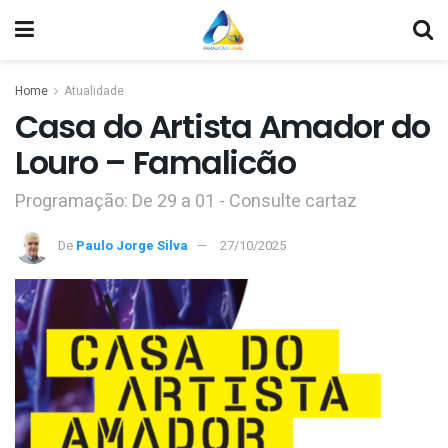
Home
Atualidade
Casa do Artista Amador do
Louro – Famalicão
Programação: De 29 a 01 - Consulte cartaz
De
Paulo Jorge Silva
27/10/2025