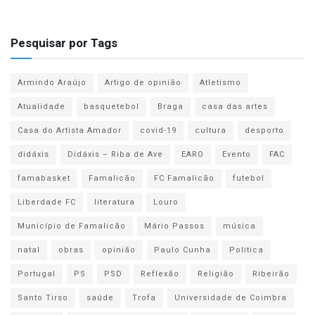
Pesquisar por Tags
Armindo Araújo
Artigo de opinião
Atletismo
Atualidade
basquetebol
Braga
casa das artes
Casa do Artista Amador
covid-19
cultura
desporto
didáxis
Didáxis – Riba de Ave
EARO
Evento
FAC
famabasket
Famalicão
FC Famalicão
futebol
Liberdade FC
literatura
Louro
Município de Famalicão
Mário Passos
música
natal
obras
opinião
Paulo Cunha
Politica
Portugal
PS
PSD
Reflexão
Religião
Ribeirão
Santo Tirso
saúde
Trofa
Universidade de Coimbra