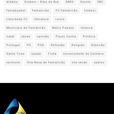
didáxis
Didáxis – Riba de Ave
EARO
Evento
FAC
famabasket
Famalicão
FC Famalicão
futebol
Liberdade FC
literatura
Louro
Município de Famalicão
Mário Passos
música
natal
obras
opinião
Paulo Cunha
Politica
Portugal
PS
PSD
Reflexão
Religião
Ribeirão
Santo Tirso
saúde
Trofa
Universidade de Coimbra
vermoim
Vila Nova de Famalicão
vila verde
xadrez