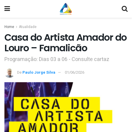
Home
Atualidade
Casa do Artista Amador do
Louro – Famalicão
Programação: Dias 03 a 06 - Consulte cartaz
De
Paulo Jorge Silva
01/06/2026