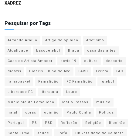
XADREZ
Pesquisar por Tags
Armindo Araújo
Artigo de opinião
Atletismo
Atualidade
basquetebol
Braga
casa das artes
Casa do Artista Amador
covid-19
cultura
desporto
didáxis
Didáxis – Riba de Ave
EARO
Evento
FAC
famabasket
Famalicão
FC Famalicão
futebol
Liberdade FC
literatura
Louro
Município de Famalicão
Mário Passos
música
natal
obras
opinião
Paulo Cunha
Politica
Portugal
PS
PSD
Reflexão
Religião
Ribeirão
Santo Tirso
saúde
Trofa
Universidade de Coimbra