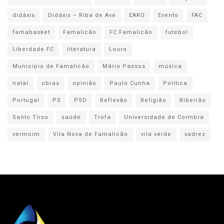
didáxis
Didáxis – Riba de Ave
EARO
Evento
FAC
famabasket
Famalicão
FC Famalicão
futebol
Liberdade FC
literatura
Louro
Município de Famalicão
Mário Passos
música
natal
obras
opinião
Paulo Cunha
Politica
Portugal
PS
PSD
Reflexão
Religião
Ribeirão
Santo Tirso
saúde
Trofa
Universidade de Coimbra
vermoim
Vila Nova de Famalicão
vila verde
xadrez