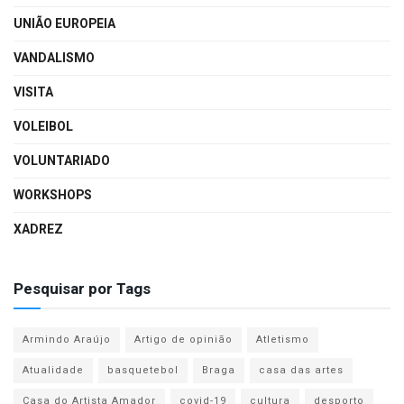
UNIÃO EUROPEIA
VANDALISMO
VISITA
VOLEIBOL
VOLUNTARIADO
WORKSHOPS
XADREZ
Pesquisar por Tags
Armindo Araújo
Artigo de opinião
Atletismo
Atualidade
basquetebol
Braga
casa das artes
Casa do Artista Amador
covid-19
cultura
desporto