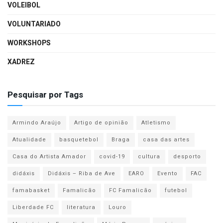
VOLEIBOL
VOLUNTARIADO
WORKSHOPS
XADREZ
Pesquisar por Tags
Armindo Araújo
Artigo de opinião
Atletismo
Atualidade
basquetebol
Braga
casa das artes
Casa do Artista Amador
covid-19
cultura
desporto
didáxis
Didáxis – Riba de Ave
EARO
Evento
FAC
famabasket
Famalicão
FC Famalicão
futebol
Liberdade FC
literatura
Louro