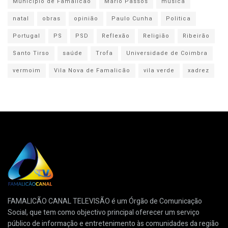
Município de Famalicão
Mário Passos
música
natal
obras
opinião
Paulo Cunha
Politica
Portugal
PS
PSD
Reflexão
Religião
Ribeirão
Santo Tirso
saúde
Trofa
Universidade de Coimbra
vermoim
Vila Nova de Famalicão
vila verde
xadrez
FAMALICÃO CANAL TELEVISÃO é um Órgão de Comunicação
Social, que tem como objectivo principal oferecer um serviço
público de informação e entretenimento às comunidades da região