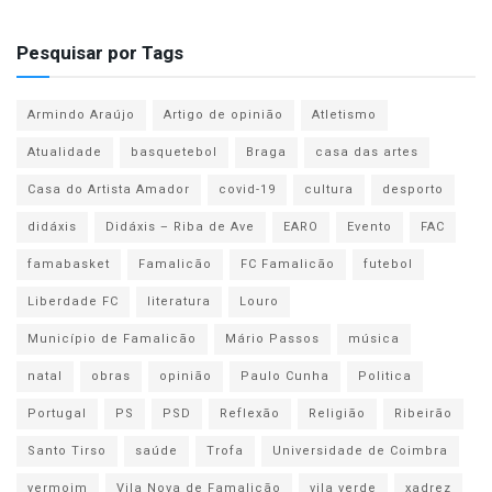
Pesquisar por Tags
Armindo Araújo
Artigo de opinião
Atletismo
Atualidade
basquetebol
Braga
casa das artes
Casa do Artista Amador
covid-19
cultura
desporto
didáxis
Didáxis – Riba de Ave
EARO
Evento
FAC
famabasket
Famalicão
FC Famalicão
futebol
Liberdade FC
literatura
Louro
Município de Famalicão
Mário Passos
música
natal
obras
opinião
Paulo Cunha
Politica
Portugal
PS
PSD
Reflexão
Religião
Ribeirão
Santo Tirso
saúde
Trofa
Universidade de Coimbra
vermoim
Vila Nova de Famalicão
vila verde
xadrez