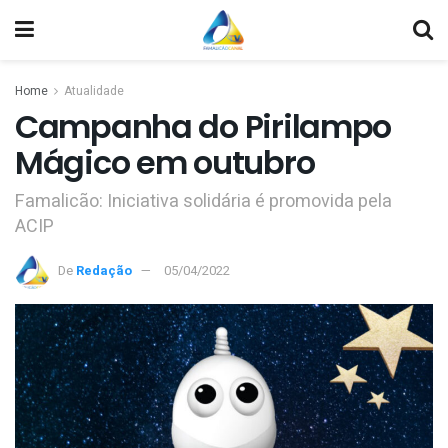
Home
Atualidade
Campanha do Pirilampo
Mágico em outubro
Famalicão: Iniciativa solidária é promovida pela
ACIP
De
Redação
05/04/2022