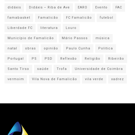
didáxis
Didáxis – Riba de Ave
EARO
Evento
FAC
famabasket
Famalicão
FC Famalicão
futebol
Liberdade FC
literatura
Louro
Município de Famalicão
Mário Passos
música
natal
obras
opinião
Paulo Cunha
Politica
Portugal
PS
PSD
Reflexão
Religião
Ribeirão
Santo Tirso
saúde
Trofa
Universidade de Coimbra
vermoim
Vila Nova de Famalicão
vila verde
xadrez