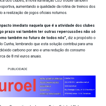
tica dos clubes, a nova iluminação LED trouxe também
sportiva, aumentando a qualidade da rotina de treinos dos
o a realização de jogos oficiais noturnos.
pacto imediato naquela que é a atividade dos clubes
ngo prazo vai também ter outras repercussões não só
como também no futuro de todos nós”,
diz a propósito o
lo Cunha, lembrando que esta solução contribui para uma
 dióxido carbono por ano e uma redução do consumo
ca de 8 mil euros anuais.
PUBLICIDADE