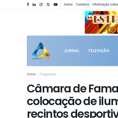
Home
Contatos
Informação sobre
JORNAL
TELEVISÃO
Home
Freguesias
Câmara de Famali
colocação de ilu
recintos desporti