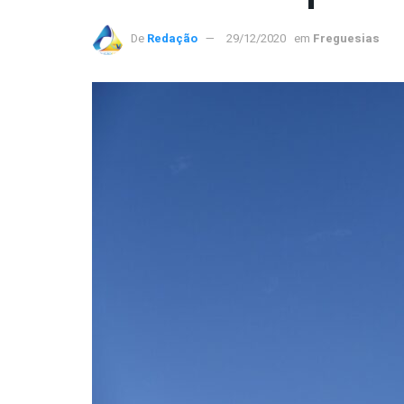
De
Redação
29/12/2020
em
Freguesias