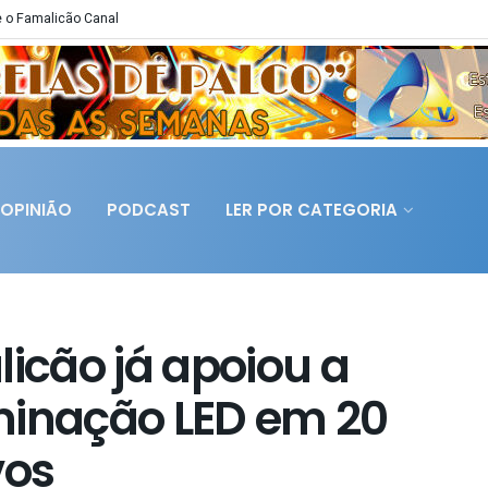
 o Famalicão Canal
OPINIÃO
PODCAST
LER POR CATEGORIA
cão já apoiou a
minação LED em 20
vos