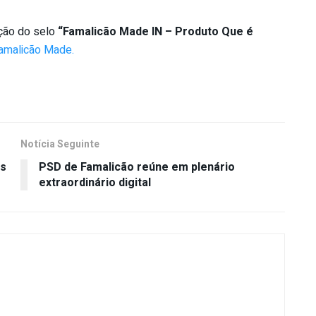
ção do selo
“Famalicão Made IN – Produto Que é
amalicão Made.
Notícia Seguinte
os
PSD de Famalicão reúne em plenário
extraordinário digital