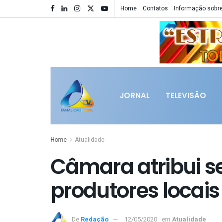
Home
Contatos
Informação sobre
JORNAL
TELEVISÃO
Home
Atualidade
Câmara atribui se
produtores locais
De
Redação
12/05/2020
em
Atualidade