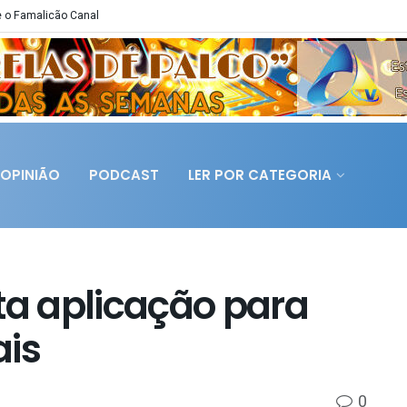
 o Famalicão Canal
OPINIÃO
PODCAST
LER POR CATEGORIA
a aplicação para
ais
0