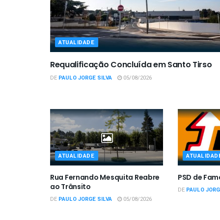
ATUALIDADE
Requalificação Concluída em Santo Tirso
DE
PAULO JORGE SILVA
05/08/2026
ATUALIDADE
ATUALIDAD
Rua Fernando Mesquita Reabre
PSD de Fam
ao Trânsito
DE
PAULO JORG
DE
PAULO JORGE SILVA
05/08/2026