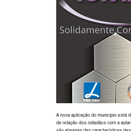
A nova aplicação do município está d
de relação dos cidadãos com a autarq
são algumas das características dest