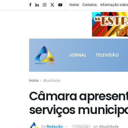
Home
Contatos
Informação sobre
JORNAL
TELEVISÃO
Home
Atualidade
Câmara apresent
serviços municip
De
Redação
17/05/2021
em
Atualidade