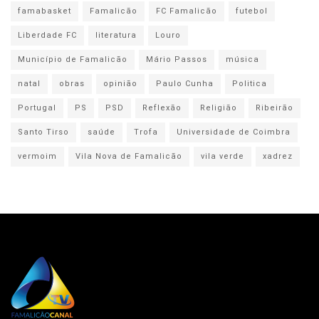
famabasket
Famalicão
FC Famalicão
futebol
Liberdade FC
literatura
Louro
Município de Famalicão
Mário Passos
música
natal
obras
opinião
Paulo Cunha
Politica
Portugal
PS
PSD
Reflexão
Religião
Ribeirão
Santo Tirso
saúde
Trofa
Universidade de Coimbra
vermoim
Vila Nova de Famalicão
vila verde
xadrez