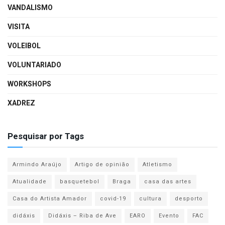
VANDALISMO
VISITA
VOLEIBOL
VOLUNTARIADO
WORKSHOPS
XADREZ
Pesquisar por Tags
Armindo Araújo
Artigo de opinião
Atletismo
Atualidade
basquetebol
Braga
casa das artes
Casa do Artista Amador
covid-19
cultura
desporto
didáxis
Didáxis – Riba de Ave
EARO
Evento
FAC