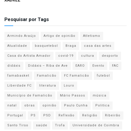
XADREZ
Pesquisar por Tags
Armindo Araújo
Artigo de opinião
Atletismo
Atualidade
basquetebol
Braga
casa das artes
Casa do Artista Amador
covid-19
cultura
desporto
didáxis
Didáxis – Riba de Ave
EARO
Evento
FAC
famabasket
Famalicão
FC Famalicão
futebol
Liberdade FC
literatura
Louro
Município de Famalicão
Mário Passos
música
natal
obras
opinião
Paulo Cunha
Politica
Portugal
PS
PSD
Reflexão
Religião
Ribeirão
Santo Tirso
saúde
Trofa
Universidade de Coimbra